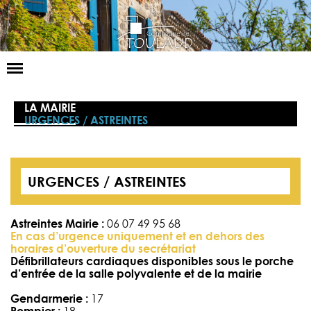
Basculer
la
navigation
LA MAIRIE
LA MAIRIE
URGENCES / ASTREINTES
NOS SERVICES
LA VIE LOCALE
URGENCES / ASTREINTES
VOS DÉMARCHES
CONTACT
Astreintes Mairie :
06 07 49 95 68
En cas d’urgence uniquement et en dehors des
horaires d’ouverture du secrétariat
Défibrillateurs cardiaques disponibles sous le porche
d’entrée de la salle polyvalente et de la mairie
Gendarmerie :
17