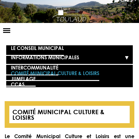
Basculer
la
navigation
LA MAIRIE
LE CONSEIL MUNICIPAL
INFORMATIONS MUNICIPALES
NOS SERVICES
INTERCOMMUNALITÉ
LA VIE LOCALE
COMITÉ MUNICIPAL CULTURE & LOISIRS
JUMELAGE
CCAS
VOS DÉMARCHES
CONTACT
COMITÉ MUNICIPAL CULTURE &
LOISIRS
Le Comité Municipal Culture et Loisirs est une