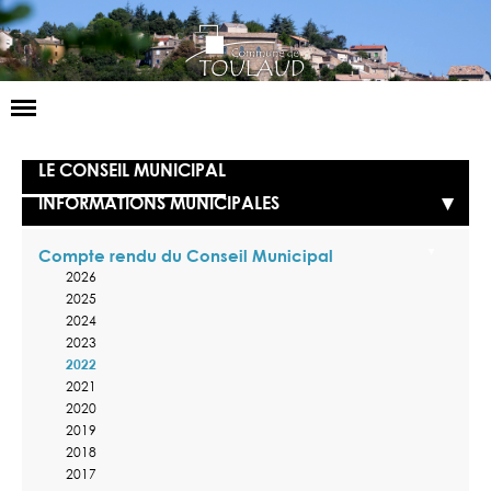
Basculer
la
navigation
LA MAIRIE
LE CONSEIL MUNICIPAL
INFORMATIONS MUNICIPALES
NOS SERVICES
LA VIE LOCALE
Compte rendu du Conseil Municipal
2026
2025
VOS DÉMARCHES
2024
2023
CONTACT
2022
2021
2020
2019
2018
2017