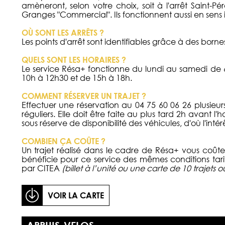
amèneront, selon votre choix, soit à l'arrêt Saint-Pér
Granges "Commercial". Ils fonctionnent aussi en sens i
OÙ SONT LES ARRÊTS ?
Les points d'arrêt sont identifiables grâce à des borne
QUELS SONT LES HORAIRES ?
Le service Résa+ fonctionne du lundi au samedi de 6
10h à 12h30 et de 15h à 18h.
COMMENT RÉSERVER UN TRAJET ?
Effectuer une réservation au 04 75 60 06 26 plusieurs
réguliers. Elle doit être faite au plus tard 2h avant l'
sous réserve de disponibilité des véhicules, d'où l'intérê
COMBIEN ÇA COÛTE ?
Un trajet réalisé dans le cadre de Résa+ vous coûter
bénéficie pour ce service des mêmes conditions tarif
par CITEA
(billet à l’unité ou une carte de 10 trajet
VOIR LA CARTE
APPUIS-VELOS