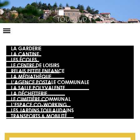
Basculer
la
navigation
LA MAIRIE
LA GARDERIE
LA CANTINE
LES ÉCOLES
NOS SERVICES
LE CENTRE DE LOISIRS
RELAIS PETITE ENFANCE
LA VIE LOCALE
LA MÉDIATHÈQUE
L'AGENCE POSTALE COMMUNALE
VOS DÉMARCHES
LA SALLE POLYVALENTE
LA DÉCHETTERIE
LE CIMETIÈRE COMMUNAL
CONTACT
L'ESPACE CO-WORKING
LES JARDINS TOULAUDAINS
TRANSPORTS & MOBILITÉ