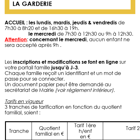
LA GARDERIE
ACCUEIL : les lundis, mardis, jeudis & vendredis
de
7h30 à 8h20 et de 16h30 à 19h.
le mercredi
de 7h30 à 12h30 ou 9h à 12h30.
Attention
:
concernant le mercredi
, aucun enfant
ne
sera accepté
après 9h .
Les
inscriptions et modifications se font en ligne
sur
votre portail famille
jusqu'à J-3
.
Chaque famille reçoit un identifiant et un mot de
passe pour se connecter.
Un document papier peut être demandé au
secrétariat de Mairie
(voir règlement intérieur).
Tarifs en vigueur
3 tranches de tarification en fonction du quotient
familial, soient :
Tarif 1ère
Quotient
Tarif
Tranche
h/enf
familial en €
en €