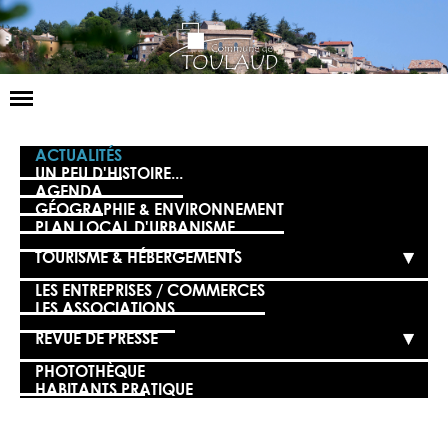
Basculer
la
navigation
LA MAIRIE
ACTUALITÉS
UN PEU D'HISTOIRE...
AGENDA
NOS SERVICES
GÉOGRAPHIE & ENVIRONNEMENT
PLAN LOCAL D'URBANISME
LA VIE LOCALE
TOURISME & HÉBERGEMENTS
VOS DÉMARCHES
LES ENTREPRISES / COMMERCES
LES ASSOCIATIONS
CONTACT
REVUE DE PRESSE
PHOTOTHÈQUE
HABITANTS PRATIQUE