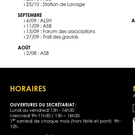
› 25/10 :
Station de Lavage
SEPTEMBRE
› 6/09 :
ALSH
A
› 11/09 :
ASB
› 13/09 :
Forum des associations
› 27/09 :
Trail des gaulois
AOÛT
› 2/08 :
ASB
HORAIRES
OUVERTURES DU SECRÉTARIAT :
Lundi au vendredi 13h - 16h30
Mercredi 9h-11h30 / 13h – 16h30
er
1
samedi de chaque mois (hors férié et pont) 9h -
12h.