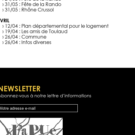
› 31/05 :
Fête de la Rando
› 31/05 :
Rhône Crussol
VRIL
› 12/04 :
Plan départemental pour le logement
› 19/04 :
Les amis de Toulaud
› 26/04 :
Commune
› 26/04 :
Infos diverses
NEWSLETTER
Abonnez-vous à notre lettre d’informations