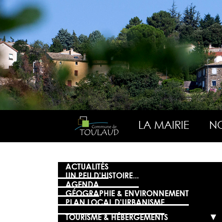
LA MAIRIE
NO
ACTUALITÉS
UN PEU D'HISTOIRE...
AGENDA
GÉOGRAPHIE & ENVIRONNEMENT
PLAN LOCAL D'URBANISME
TOURISME & HÉBERGEMENTS