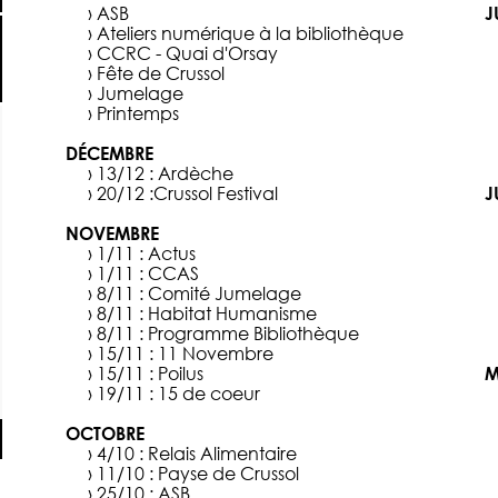
› ASB
J
› Ateliers numérique à la bibliothèque
› CCRC - Quai d'Orsay
› Fête de Crussol
› Jumelage
› Printemps
DÉCEMBRE
› 13/12 :
Ardèche
› 20/12 :
Crussol Festival
J
NOVEMBRE
› 1/11 :
Actus
› 1/11 :
CCAS
› 8/11 :
Comité Jumelage
› 8/11 :
Habitat Humanisme
› 8/11 :
Programme Bibliothèque
› 15/11 :
11 Novembre
› 15/11 :
Poilus
M
› 19/11 :
15 de coeur
OCTOBRE
› 4/10 :
Relais Alimentaire
› 11/10 :
Payse de Crussol
› 25/10 :
ASB