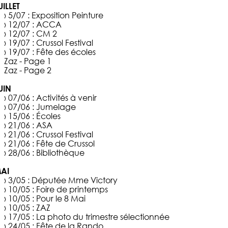
UILLET
› 5/07 :
Exposition Peinture
› 12/07 :
ACCA
› 12/07 :
CM 2
› 19/07 :
Crussol Festival
› 19/07 :
Fête des écoles
Zaz - Page 1
Zaz - Page 2
UIN
› 07/06 :
Activités à venir
› 07/06 :
Jumelage
› 15/06 :
Écoles
› 21/06 :
ASA
› 21/06 :
Crussol Festival
› 21/06 :
Fête de Crussol
› 28/06 :
Bibliothèque
AI
› 3/05 :
Députée Mme Victory
› 10/05 :
Foire de printemps
› 10/05 :
Pour le 8 Mai
› 10/05 :
ZAZ
› 17/05 :
La photo du trimestre sélectionnée
› 24/05 :
Fête de la Rando