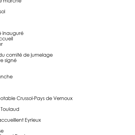
 le marché
sol
é inauguré
ccueil
ur
 du comité de jumelage
re signé
manche
otable Crussol-Pays de Vernoux
t Toulaud
accueillent Eyrieux
se