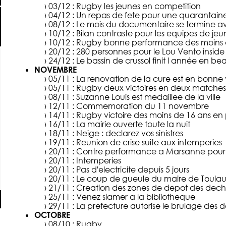
› 03/12 :
Rugby les jeunes en competition
› 04/12 :
Un repas de fete pour une quarantain
› 08/12 :
Le mois du documentaire se termine av
› 10/12 :
Bilan contraste pour les equipes de je
› 10/12 :
Rugby bonne performance des moins 
› 20/12 :
280 personnes pour le Lou Vento inside
› 24/12 :
Le bassin de crussol finit l année en be
NOVEMBRE
› 05/11 :
La renovation de la cure est en bonne 
› 05/11 :
Rugby deux victoires en deux matches
› 08/11 :
Suzanne Louis est medaillee de la ville
› 12/11 :
Commemoration du 11 novembre
› 14/11 :
Rugby victoire des moins de 16 ans en
› 16/11 :
La mairie ouverte toute la nuit
› 18/11 :
Neige : declarez vos sinistres
› 19/11 :
Reunion de crise suite aux intemperies
› 20/11 :
Contre performance a Marsanne pour
› 20/11 :
Intemperies
› 20/11 :
Pas d'electricite depuis 5 jours
› 20/11 :
Le coup de gueule du maire de Toula
› 21/11 :
Creation des zones de depot des de
› 25/11 :
Venez slamer a la bibliotheque
› 29/11 :
La prefecture autorise le brulage des d
OCTOBRE
› 08/10 :
Rugby