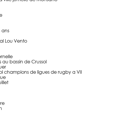
e
4 ans
al Lou Vento
rnelle
 au bassin de Crussol
uer
ol champions de ligues de rugby a VII
que
llet
re
n