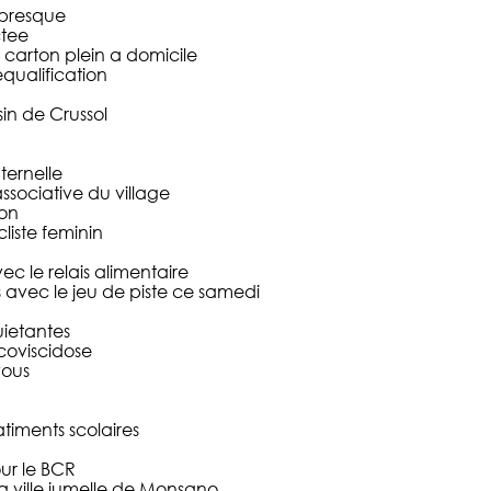
u presque
ctee
 carton plein a domicile
qualification
sin de Crussol
ternelle
ssociative du village
ion
liste feminin
c le relais alimentaire
s avec le jeu de piste ce samedi
ietantes
coviscidose
vous
iments scolaires
ur le BCR
la ville jumelle de Monsano