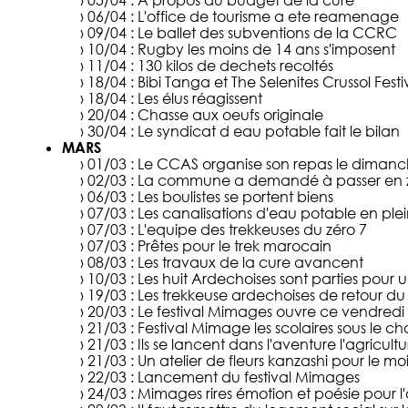
› 06/04 :
L'office de tourisme a ete reamenage
› 09/04 :
Le ballet des subventions de la CCRC
› 10/04 :
Rugby les moins de 14 ans s'imposent
› 11/04 :
130 kilos de dechets recoltés
› 18/04 :
Bibi Tanga et The Selenites Crussol Festi
› 18/04 :
Les élus réagissent
› 20/04 :
Chasse aux oeufs originale
› 30/04 :
Le syndicat d eau potable fait le bilan
MARS
› 01/03 :
Le CCAS organise son repas le dimanc
› 02/03 :
La commune a demandé à passer en z
› 06/03 :
Les boulistes se portent biens
› 07/03 :
Les canalisations d'eau potable en ple
› 07/03 :
L'equipe des trekkeuses du zéro 7
› 07/03 :
Prêtes pour le trek marocain
› 08/03 :
Les travaux de la cure avancent
› 10/03 :
Les huit Ardechoises sont parties pour 
› 19/03 :
Les trekkeuse ardechoises de retour d
› 20/03 :
Le festival Mimages ouvre ce vendredi
› 21/03 :
Festival Mimage les scolaires sous le c
› 21/03 :
Ils se lancent dans l'aventure l'agricultu
› 21/03 :
Un atelier de fleurs kanzashi pour le m
› 22/03 :
Lancement du festival Mimages
› 24/03 :
Mimages rires émotion et poésie pour l'