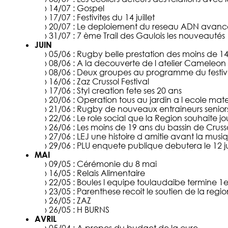
› 14/07 :
Gospel
› 17/07 :
Festivites du 14 juillet
› 20/07 :
Le deploiement du reseau ADN avanc
› 31/07 :
7 ème Trail des Gaulois les nouveautés
JUIN
› 05/06 :
Rugby belle prestation des moins de 1
› 08/06 :
A la decouverte de l atelier Cameleon
› 08/06 :
Deux groupes au programme du festiv
› 16/06 :
Zaz Crussol Festival
› 17/06 :
Styl creation fete ses 20 ans
› 20/06 :
Operation tous au jardin a l ecole mate
› 21/06 :
Rugby de nouveaux entraineurs seniors
› 22/06 :
Le role social que la Region souhaite jo
› 26/06 :
Les moins de 19 ans du bassin de Cruss
› 27/06 :
LEJ une histoire d amitie avant la musi
› 29/06 :
PLU enquete publique debutera le 12 jui
MAI
› 09/05 :
Cérémonie du 8 mai
› 16/05 :
Relais Alimentaire
› 22/05 :
Boules l equipe toulaudaibe termine 1e
› 23/05 :
Parenthese recoit le soutien de la regio
› 26/05 :
ZAZ
› 26/05 :
H BURNS
AVRIL
› 05/04 :
A propos du budget de la cure