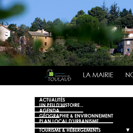
LA MAIRIE
NO
ACTUALITÉS
UN PEU D'HISTOIRE...
AGENDA
GÉOGRAPHIE & ENVIRONNEMENT
PLAN LOCAL D'URBANISME
TOURISME & HÉBERGEMENTS