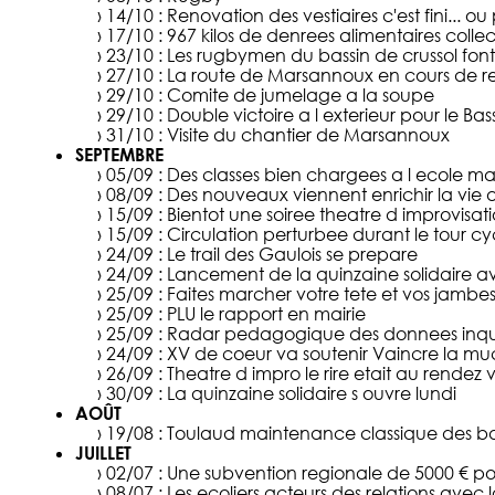
› 14/10 :
Renovation des vestiaires c'est fini... o
› 17/10 :
967 kilos de denrees alimentaires colle
› 23/10 :
Les rugbymen du bassin de crussol font
› 27/10 :
La route de Marsannoux en cours de re
› 29/10 :
Comite de jumelage a la soupe
› 29/10 :
Double victoire a l exterieur pour le Bas
› 31/10 :
Visite du chantier de Marsannoux
SEPTEMBRE
› 05/09 :
Des classes bien chargees a l ecole ma
› 08/09 :
Des nouveaux viennent enrichir la vie a
› 15/09 :
Bientot une soiree theatre d improvisat
› 15/09 :
Circulation perturbee durant le tour cyc
› 24/09 :
Le trail des Gaulois se prepare
› 24/09 :
Lancement de la quinzaine solidaire ave
› 25/09 :
Faites marcher votre tete et vos jambe
› 25/09 :
PLU le rapport en mairie
› 25/09 :
Radar pedagogique des donnees inqu
› 24/09 :
XV de coeur va soutenir Vaincre la mu
› 26/09 :
Theatre d impro le rire etait au rendez 
› 30/09 :
La quinzaine solidaire s ouvre lundi
AOÛT
› 19/08 :
Toulaud maintenance classique des bat
JUILLET
› 02/07 :
Une subvention regionale de 5000 € po
› 08/07 :
Les ecoliers acteurs des relations avec 