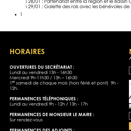
› 28/01 :
Partenariat entre la région et le Bassin
› 29/01 :
Galette des rois avec les bénévoles de 
1
HORAIRES
OUVERTURES DU SECRÉTARIAT :
Lundi au vendredi 13h - 16h30
Mercredi 9h-11h30 / 13h – 16h30
er
1
samedi de chaque mois (hors férié et pont) 9h -
12h.
PERMANENCES TÉLÉPHONIQUES :
Lundi au vendredi 9h - 12h / 13h - 17h
PERMANENCES DE MONSIEUR LE MAIRE :
Sur rendez-vous
PERMANENCES DES ADJOINTS :