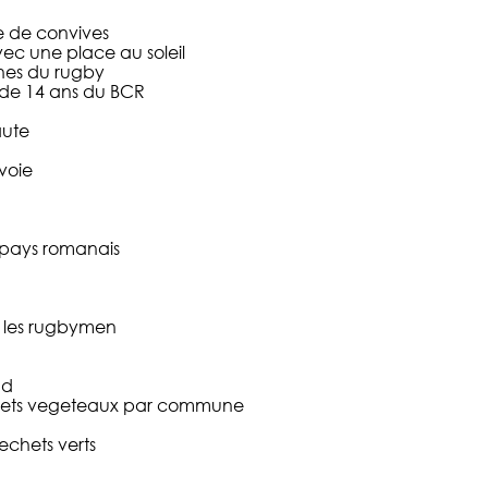
e de convives
ec une place au soleil
unes du rugby
de 14 ans du BCR
aute
voie
 pays romanais
 les rugbymen
ud
chets vegeteaux par commune
echets verts