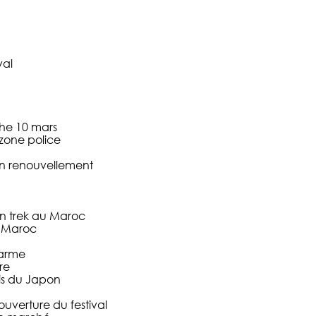
val
he 10 mars
one police
in renouvellement
un trek au Maroc
u Maroc
harme
re
ois du Japon
ouverture du festival