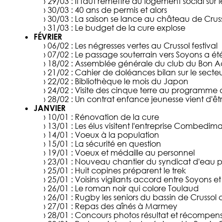
› 29/03 :
Il faut remettre du logement social sur
› 30/03 :
40 ans de permis et alors
› 30/03 :
La saison se lance au château de Crus
› 31/03 :
Le budget de la cure explose
FÉVRIER
› 06/02 :
Les négresses vertes au Crussol festival
› 07/02 :
Le passage souterrain vers Soyons a ét
› 18/02 :
Assemblée générale du club du Bon A
› 21/02 :
Cahier de doléances bilan sur le secte
› 22/02 :
Bibliothèque le mois du Japon
› 24/02 :
Visite des cinque terre au programme
› 28/02 :
Un contrat enfance jeunesse vient d'êt
JANVIER
› 10/01 :
Rénovation de la cure
› 13/01 :
Les élus visitent l'entreprise Combedi
› 14/01 :
Voeux à la population
› 15/01 :
La sécurité en question
› 19/01 :
Voeux et médaille au personnel
› 23/01 :
Nouveau chantier du syndicat d'eau p
› 25/01 :
Huit copines préparent le trek
› 25/01 :
Voisins vigilants accord entre Soyons e
› 26/01 :
Le roman noir qui colore Toulaud
› 26/01 :
Rugby les seniors du bassin de Crussol 
› 27/01 :
Repas des aînés à Marmey
› 28/01 :
Concours photos résultat et récompen