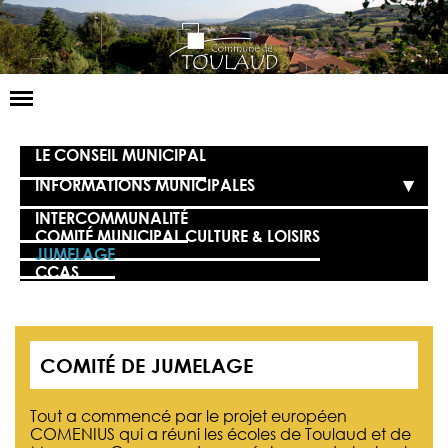
Basculer
la
navigation
LA MAIRIE
LE CONSEIL MUNICIPAL
INFORMATIONS MUNICIPALES
NOS SERVICES
INTERCOMMUNALITÉ
LA VIE LOCALE
COMITÉ MUNICIPAL CULTURE & LOISIRS
JUMELAGE
CCAS
VOS DÉMARCHES
CONTACT
COMITÉ DE JUMELAGE
Tout a commencé par le projet européen
COMENIUS qui a réuni les écoles de Toulaud et de