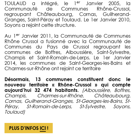
er
TOULAUD a intégré, le 1
Janvier 2005, la
Communauté de Communes Rhône-Crussol,
regroupant Châteaubourg, Cornas, Guilherand-
Granges, Saint-Péray et Toulaud. Le 1er Janvier 2010,
Soyons a rejoint cette structure.
er
Au 1
Janvier 2011, la Communauté de Communes
Rhône Crussol a fusionné avec la Communauté de
Communes du Pays de Crussol regroupant les
communes de Boffres, Alboussière, Saint-Sylvestre,
Champis et Saint-Romain-de-Lerps. Le 1er Janvier
2014, les communes de Saint-Georges-les-Bains et
Charmes-sur-Rhône ont rejoint ce territoire
Désormais, 13 communes constituent donc le
nouveau territoire « Rhône-Crussol » qui compte
aujourd’hui 32 474 habitants.
(Alboussière, Boffres,
Champis, Charmes-sur-Rhône, Châteaubourg,
Cornas, Guilherand-Granges, St-Georges-les-Bains, St-
Péray, St-Romain-de-Lerps, St-Sylvestre, Soyons,
Toulaud)
PLUS D'INFOS
ICI
!