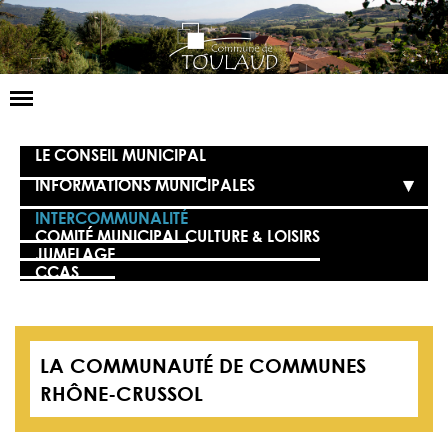
Basculer
la
navigation
LA MAIRIE
LE CONSEIL MUNICIPAL
INFORMATIONS MUNICIPALES
NOS SERVICES
INTERCOMMUNALITÉ
LA VIE LOCALE
COMITÉ MUNICIPAL CULTURE & LOISIRS
JUMELAGE
CCAS
VOS DÉMARCHES
CONTACT
LA COMMUNAUTÉ DE COMMUNES
RHÔNE-CRUSSOL