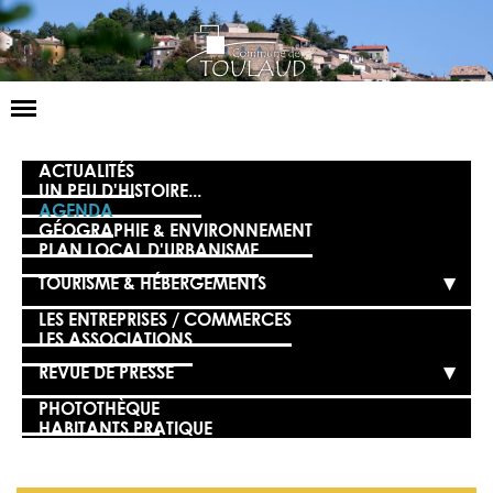
Basculer
la
navigation
LA MAIRIE
ACTUALITÉS
UN PEU D'HISTOIRE...
AGENDA
NOS SERVICES
GÉOGRAPHIE & ENVIRONNEMENT
PLAN LOCAL D'URBANISME
LA VIE LOCALE
TOURISME & HÉBERGEMENTS
VOS DÉMARCHES
LES ENTREPRISES / COMMERCES
LES ASSOCIATIONS
CONTACT
REVUE DE PRESSE
PHOTOTHÈQUE
HABITANTS PRATIQUE