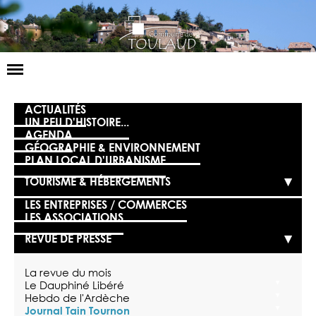
Basculer
la
navigation
LA MAIRIE
ACTUALITÉS
UN PEU D'HISTOIRE...
AGENDA
NOS SERVICES
GÉOGRAPHIE & ENVIRONNEMENT
PLAN LOCAL D'URBANISME
LA VIE LOCALE
TOURISME & HÉBERGEMENTS
VOS DÉMARCHES
LES ENTREPRISES / COMMERCES
LES ASSOCIATIONS
CONTACT
REVUE DE PRESSE
La revue du mois
Le Dauphiné Libéré
Hebdo de l'Ardèche
Journal Tain Tournon