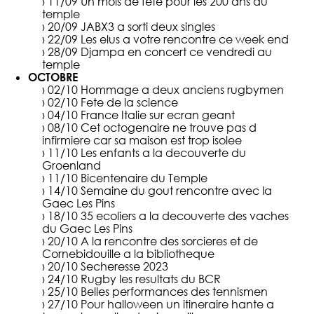
› 11/09
Un mois de fete pour les 200 ans du
temple
› 20/09
JABX3 a sorti deux singles
› 22/09
Les elus a votre rencontre ce week end
› 28/09
Djampa en concert ce vendredi au
temple
OCTOBRE
› 02/10
Hommage a deux anciens rugbymen
› 02/10
Fete de la science
› 04/10
France Italie sur ecran geant
› 08/10
Cet octogenaire ne trouve pas d
infirmiere car sa maison est trop isolee
› 11/10
Les enfants a la decouverte du
Groenland
› 11/10
Bicentenaire du Temple
› 14/10
Semaine du gout rencontre avec la
Gaec Les Pins
› 18/10
35 ecoliers a la decouverte des vaches
du Gaec Les Pins
› 20/10
A la rencontre des sorcieres et de
Cornebidouille a la bibliotheque
› 20/10
Secheresse 2023
› 24/10
Rugby les resultats du BCR
› 25/10
Belles performances des tennismen
› 27/10
Pour halloween un itineraire hante a