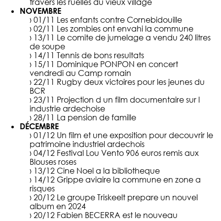
travers les ruelles du vieux village
NOVEMBRE
› 01/11
Les enfants contre Cornebidouille
› 02/11
Les zombies ont envahi la commune
› 13/11
Le comite de jumelage a vendu 240 litres
de soupe
› 14/11
Tennis de bons resultats
› 15/11
Dominique PONPON en concert
vendredi au Camp romain
› 22/11
Rugby deux victoires pour les jeunes du
BCR
› 23/11
Projection d un film documentaire sur l
industrie ardechoise
› 28/11
La pension de famille
DÉCEMBRE
› 01/12
Un film et une exposition pour decouvrir le
patrimoine industriel ardechois
› 04/12
Festival Lou Vento 906 euros remis aux
Blouses roses
› 13/12
Cine Noel a la bibliotheque
› 14/12
Grippe aviaire la commune en zone a
risques
› 20/12
Le groupe Triskeelt prepare un nouvel
album en 2024
› 20/12
Fabien BECERRA est le nouveau