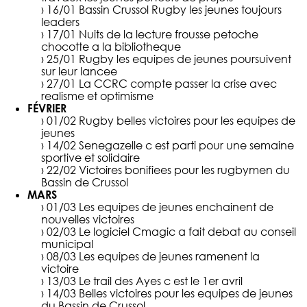
› 16/01
Bassin Crussol Rugby les jeunes toujours
leaders
› 17/01
Nuits de la lecture frousse petoche
chocotte a la bibliotheque
› 25/01
Rugby les equipes de jeunes poursuivent
sur leur lancee
› 27/01
La CCRC compte passer la crise avec
realisme et optimisme
FÉVRIER
› 01/02
Rugby belles victoires pour les equipes de
jeunes
› 14/02
Senegazelle c est parti pour une semaine
sportive et solidaire
› 22/02
Victoires bonifiees pour les rugbymen du
Bassin de Crussol
MARS
› 01/03
Les equipes de jeunes enchainent de
nouvelles victoires
› 02/03
Le logiciel Cmagic a fait debat au conseil
municipal
› 08/03
Les equipes de jeunes ramenent la
victoire
› 13/03
Le trail des Ayes c est le 1er avril
› 14/03
Belles victoires pour les equipes de jeunes
du Bassin de Crussol