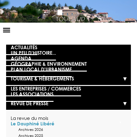
Basculer
la
navigation
LA MAIRIE
ACTUALITÉS
UN PEU D'HISTOIRE...
AGENDA
NOS SERVICES
GÉOGRAPHIE & ENVIRONNEMENT
PLAN LOCAL D'URBANISME
LA VIE LOCALE
TOURISME & HÉBERGEMENTS
VOS DÉMARCHES
LES ENTREPRISES / COMMERCES
LES ASSOCIATIONS
CONTACT
REVUE DE PRESSE
La revue du mois
Le Dauphiné Libéré
Archives 2026
Archives 2025