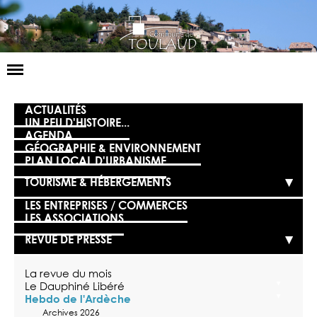
Basculer
la
navigation
LA MAIRIE
ACTUALITÉS
UN PEU D'HISTOIRE...
AGENDA
NOS SERVICES
GÉOGRAPHIE & ENVIRONNEMENT
PLAN LOCAL D'URBANISME
LA VIE LOCALE
TOURISME & HÉBERGEMENTS
VOS DÉMARCHES
LES ENTREPRISES / COMMERCES
LES ASSOCIATIONS
CONTACT
REVUE DE PRESSE
La revue du mois
Le Dauphiné Libéré
Hebdo de l'Ardèche
Archives 2026