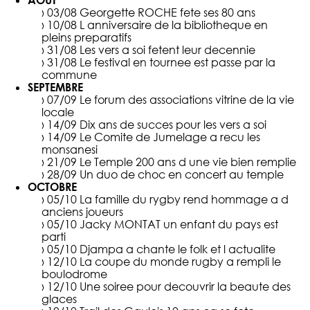
AOÛT
› 03/08
Georgette ROCHE fete ses 80 ans
› 10/08
L anniversaire de la bibliotheque en
pleins preparatifs
› 31/08
Les vers a soi fetent leur decennie
› 31/08
Le festival en tournee est passe par la
commune
SEPTEMBRE
› 07/09
Le forum des associations vitrine de la vie
locale
› 14/09
Dix ans de succes pour les vers a soi
› 14/09
Le Comite de Jumelage a recu les
monsanesi
› 21/09
Le Temple 200 ans d une vie bien remplie
› 28/09
Un duo de choc en concert au temple
OCTOBRE
› 05/10
La famille du rygby rend hommage a d
anciens joueurs
› 05/10
Jacky MONTAT un enfant du pays est
parti
› 05/10
Djampa a chante le folk et l actualite
› 12/10
La coupe du monde rugby a rempli le
boulodrome
› 12/10
Une soiree pour decouvrir la beaute des
glaces