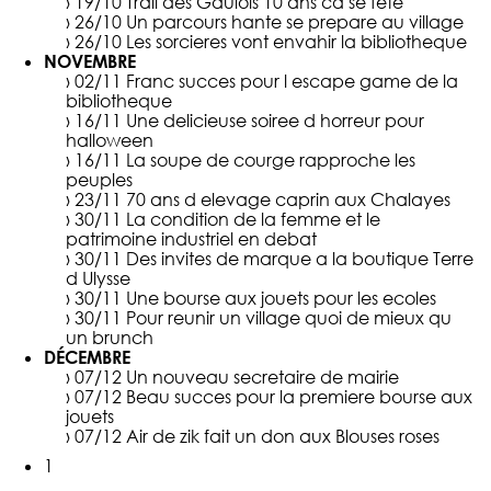
› 19/10
Trail des Gaulois 10 ans ca se fete
› 26/10
Un parcours hante se prepare au village
› 26/10
Les sorcieres vont envahir la bibliotheque
NOVEMBRE
› 02/11
Franc succes pour l escape game de la
bibliotheque
› 16/11
Une delicieuse soiree d horreur pour
halloween
› 16/11
La soupe de courge rapproche les
peuples
› 23/11
70 ans d elevage caprin aux Chalayes
› 30/11
La condition de la femme et le
patrimoine industriel en debat
› 30/11
Des invites de marque a la boutique Terre
d Ulysse
› 30/11
Une bourse aux jouets pour les ecoles
› 30/11
Pour reunir un village quoi de mieux qu
un brunch
DÉCEMBRE
› 07/12
Un nouveau secretaire de mairie
› 07/12
Beau succes pour la premiere bourse aux
jouets
› 07/12
Air de zik fait un don aux Blouses roses
1