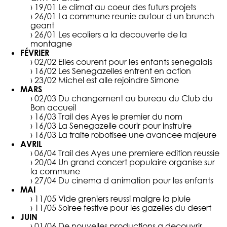
› 19/01
Le climat au coeur des futurs projets
› 26/01
La commune reunie autour d un brunch
geant
› 26/01
Les ecoliers a la decouverte de la
montagne
FÉVRIER
› 02/02
Elles courent pour les enfants senegalais
› 16/02
Les Senegazelles entrent en action
› 23/02
Michel est alle rejoindre Simone
MARS
› 02/03
Du changement au bureau du Club du
Bon accueil
› 16/03
Trail des Ayes le premier du nom
› 16/03
La Senegazelle courir pour instruire
› 16/03
La traite robotisee une avancee majeure
AVRIL
› 06/04
Trail des Ayes une premiere edition reussie
› 20/04
Un grand concert populaire organise sur
la commune
› 27/04
Du cinema d animation pour les enfants
MAI
› 11/05
Vide greniers reussi malgre la pluie
› 11/05
Soiree festive pour les gazelles du desert
JUIN
› 01/06
De nouvelles productions a decouvrir