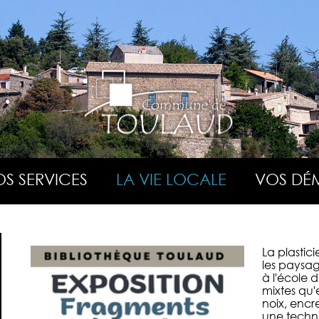
S SERVICES
LA VIE LOCALE
VOS DÉ
La plastic
les paysag
à l'école 
mixtes qu'
noix, encr
une techni