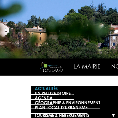
LA MAIRIE
NO
ACTUALITÉS
UN PEU D'HISTOIRE...
AGENDA
GÉOGRAPHIE & ENVIRONNEMENT
PLAN LOCAL D'URBANISME
TOURISME & HÉBERGEMENTS