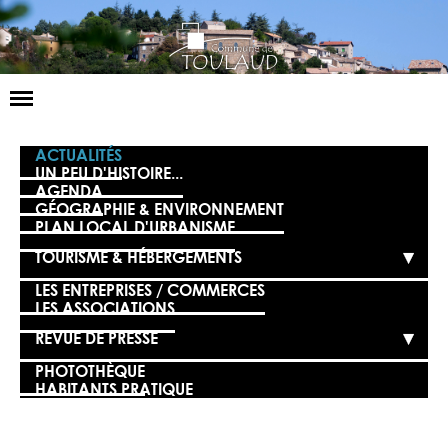
Basculer
la
navigation
LA MAIRIE
ACTUALITÉS
UN PEU D'HISTOIRE...
AGENDA
NOS SERVICES
GÉOGRAPHIE & ENVIRONNEMENT
PLAN LOCAL D'URBANISME
LA VIE LOCALE
TOURISME & HÉBERGEMENTS
VOS DÉMARCHES
LES ENTREPRISES / COMMERCES
LES ASSOCIATIONS
CONTACT
REVUE DE PRESSE
PHOTOTHÈQUE
HABITANTS PRATIQUE