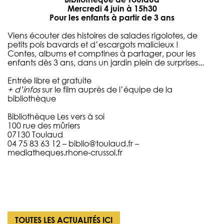
Mercredi 4 juin à 15h30
Pour les enfants à partir de 3 ans
Viens écouter des histoires de salades rigolotes, de
petits pois bavards et d’escargots malicieux !
Contes, albums et comptines à partager, pour les
enfants dès 3 ans, dans un jardin plein de surprises...
Entrée libre et gratuite
+ d’infos
sur le film auprès de l’équipe de la
bibliothèque
Bibliothèque Les vers à soi
100 rue des mûriers
07130 Toulaud
04 75 83 63 12 –
biblio@toulaud.fr
–
mediatheques.rhone-crussol.fr
TOUTES LES ACTUALITÉS
ICI