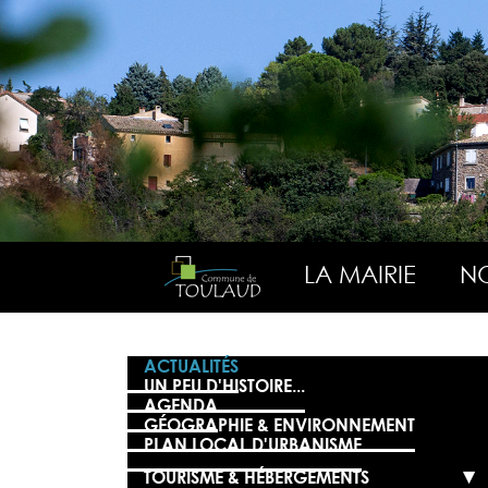
LA MAIRIE
NO
ACTUALITÉS
UN PEU D'HISTOIRE...
AGENDA
GÉOGRAPHIE & ENVIRONNEMENT
PLAN LOCAL D'URBANISME
TOURISME & HÉBERGEMENTS