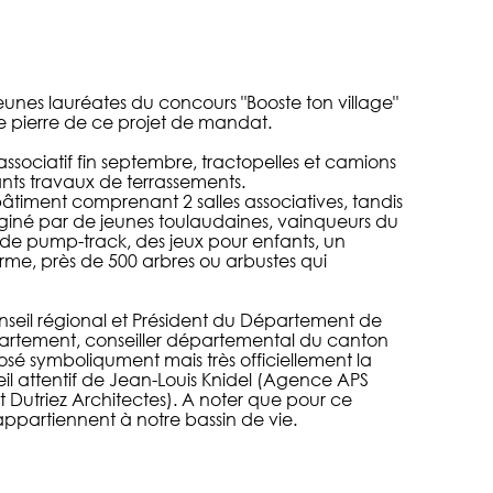
jeunes lauréates du concours "Booste ton village"
e pierre de ce projet de mandat.
ssociatif fin septembre, tractopelles et camions
ants travaux de terrassements.
âtiment comprenant 2 salles associatives, tandis
iné par de jeunes toulaudaines, vainqueurs du
e de pump-track, des jeux pour enfants, un
erme, près de 500 arbres ou arbustes qui
nseil régional et Président du Département de
épartement, conseiller départemental du canton
sé symboliqument mais très officiellement la
il attentif de Jean-Louis Knidel (Agence APS
 Dutriez Architectes). A noter que pour ce
appartiennent à notre bassin de vie.