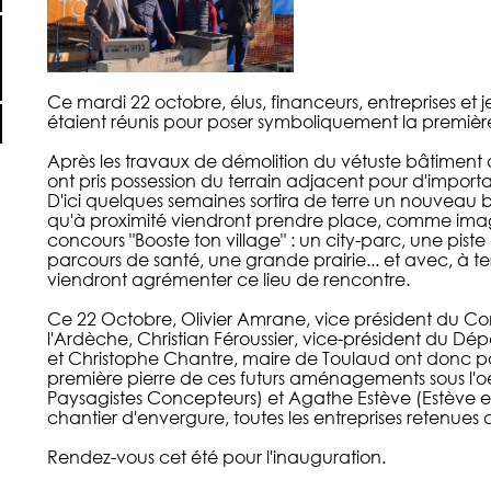
Ce mardi 22 octobre, élus, financeurs, entreprises et 
étaient réunis pour poser symboliquement la premièr
Après les travaux de démolition du vétuste bâtiment a
ont pris possession du terrain adjacent pour d'import
D'ici quelques semaines sortira de terre un nouveau b
qu'à proximité viendront prendre place, comme imag
concours "Booste ton village" : un city-parc, une pist
parcours de santé, une grande prairie... et avec, à t
viendront agrémenter ce lieu de rencontre.
Ce 22 Octobre, Olivier Amrane, vice président du Co
l'Ardèche, Christian Féroussier, vice-président du D
et Christophe Chantre, maire de Toulaud ont donc po
première pierre de ces futurs aménagements sous l'oe
Paysagistes Concepteurs) et Agathe Estève (Estève et
chantier d'envergure, toutes les entreprises retenues 
Rendez-vous cet été pour l'inauguration.