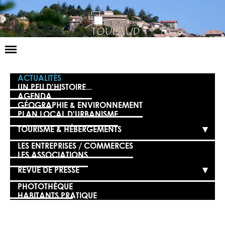
Basculer
la
navigation
LA MAIRIE
ACTUALITÉS
UN PEU D'HISTOIRE...
AGENDA
NOS SERVICES
GÉOGRAPHIE & ENVIRONNEMENT
PLAN LOCAL D'URBANISME
LA VIE LOCALE
TOURISME & HÉBERGEMENTS
VOS DÉMARCHES
LES ENTREPRISES / COMMERCES
LES ASSOCIATIONS
CONTACT
REVUE DE PRESSE
PHOTOTHÈQUE
HABITANTS PRATIQUE