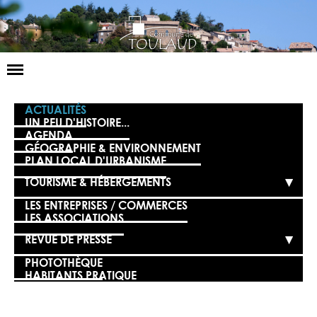
Basculer
la
navigation
LA MAIRIE
ACTUALITÉS
UN PEU D'HISTOIRE...
AGENDA
NOS SERVICES
GÉOGRAPHIE & ENVIRONNEMENT
PLAN LOCAL D'URBANISME
LA VIE LOCALE
TOURISME & HÉBERGEMENTS
VOS DÉMARCHES
LES ENTREPRISES / COMMERCES
LES ASSOCIATIONS
CONTACT
REVUE DE PRESSE
PHOTOTHÈQUE
HABITANTS PRATIQUE