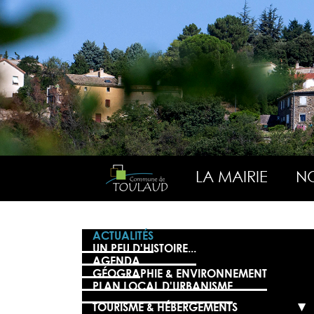
LA MAIRIE
NO
ACTUALITÉS
UN PEU D'HISTOIRE...
AGENDA
GÉOGRAPHIE & ENVIRONNEMENT
PLAN LOCAL D'URBANISME
TOURISME & HÉBERGEMENTS