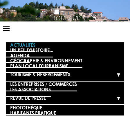
Basculer
la
navigation
LA MAIRIE
ACTUALITÉS
UN PEU D'HISTOIRE...
AGENDA
NOS SERVICES
GÉOGRAPHIE & ENVIRONNEMENT
PLAN LOCAL D'URBANISME
LA VIE LOCALE
TOURISME & HÉBERGEMENTS
VOS DÉMARCHES
LES ENTREPRISES / COMMERCES
LES ASSOCIATIONS
CONTACT
REVUE DE PRESSE
PHOTOTHÈQUE
HABITANTS PRATIQUE