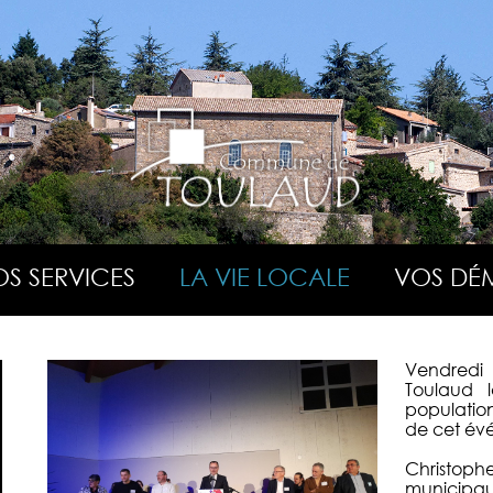
S SERVICES
LA VIE LOCALE
VOS DÉ
Vendredi 
Toulaud 
population
de cet év
Christoph
municipau