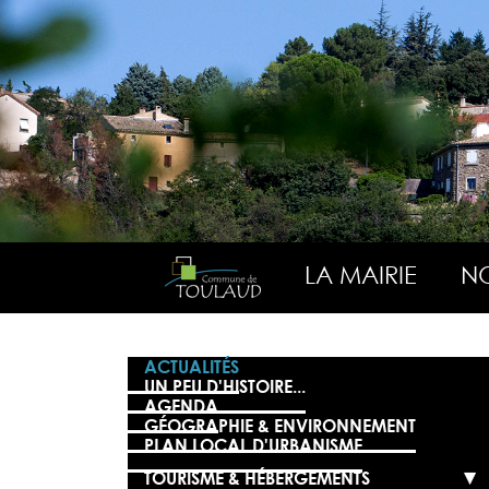
LA MAIRIE
NO
ACTUALITÉS
UN PEU D'HISTOIRE...
AGENDA
GÉOGRAPHIE & ENVIRONNEMENT
PLAN LOCAL D'URBANISME
TOURISME & HÉBERGEMENTS