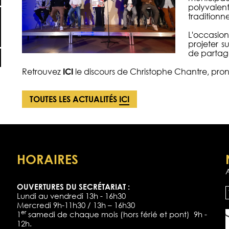
polyvalen
traditionne
L'occasio
projeter s
de partager
Retrouvez
ICI
le discours de Christophe Chantre, prono
TOUTES LES ACTUALITÉS
ICI
HORAIRES
OUVERTURES DU SECRÉTARIAT :
Lundi au vendredi 13h - 16h30
Mercredi 9h-11h30 / 13h – 16h30
er
1
samedi de chaque mois (hors férié et pont) 9h -
12h.