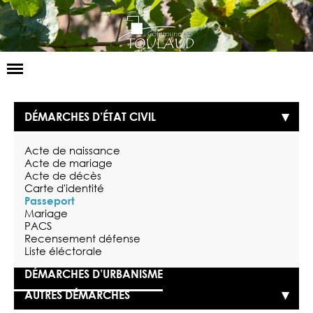
Basculer
la
navigation
LA MAIRIE
DÉMARCHES D’ÉTAT CIVIL
NOS SERVICES
Acte de naissance
LA VIE LOCALE
Acte de mariage
Acte de décès
Carte d'identité
VOS DÉMARCHES
Passeport
Mariage
CONTACT
PACS
Recensement défense
Liste éléctorale
DÉMARCHES D’URBANISME
AUTRES DÉMARCHES