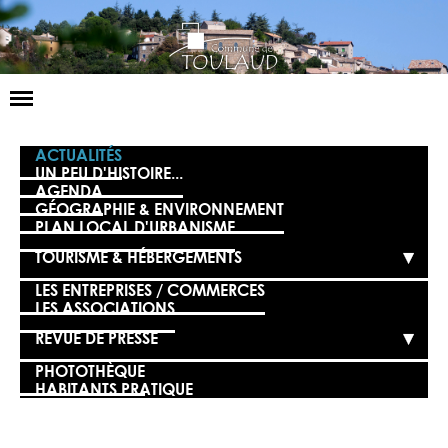
Basculer
la
navigation
LA MAIRIE
ACTUALITÉS
UN PEU D'HISTOIRE...
AGENDA
NOS SERVICES
GÉOGRAPHIE & ENVIRONNEMENT
PLAN LOCAL D'URBANISME
LA VIE LOCALE
TOURISME & HÉBERGEMENTS
VOS DÉMARCHES
LES ENTREPRISES / COMMERCES
LES ASSOCIATIONS
CONTACT
REVUE DE PRESSE
PHOTOTHÈQUE
HABITANTS PRATIQUE