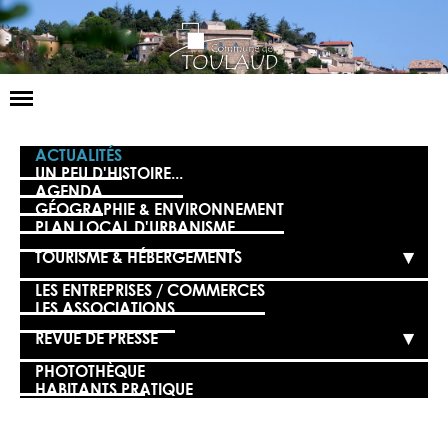
Basculer
la
navigation
LA MAIRIE
ACTUALITÉS
UN PEU D'HISTOIRE...
AGENDA
NOS SERVICES
GÉOGRAPHIE & ENVIRONNEMENT
PLAN LOCAL D'URBANISME
LA VIE LOCALE
TOURISME & HÉBERGEMENTS
VOS DÉMARCHES
LES ENTREPRISES / COMMERCES
LES ASSOCIATIONS
CONTACT
REVUE DE PRESSE
PHOTOTHÈQUE
HABITANTS PRATIQUE