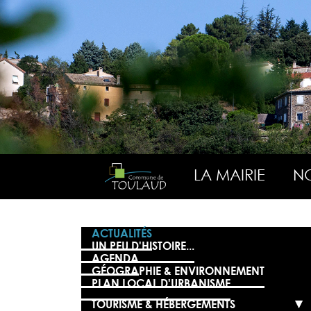
LA MAIRIE
NO
ACTUALITÉS
UN PEU D'HISTOIRE...
AGENDA
GÉOGRAPHIE & ENVIRONNEMENT
PLAN LOCAL D'URBANISME
TOURISME & HÉBERGEMENTS