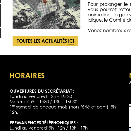
Pour prolonger l
vous pourrez retrou
animations organi
laïque, le Comité d
Venez nombreux et n
TOUTES LES ACTUALITÉS
ICI
HORAIRES
OUVERTURES DU SECRÉTARIAT :
Lundi au vendredi 13h - 16h30
Mercredi 9h-11h30 / 13h – 16h30
er
1
samedi de chaque mois (hors férié et pont) 9h -
12h.
PERMANENCES TÉLÉPHONIQUES :
Lundi au vendredi 9h - 12h / 13h - 17h