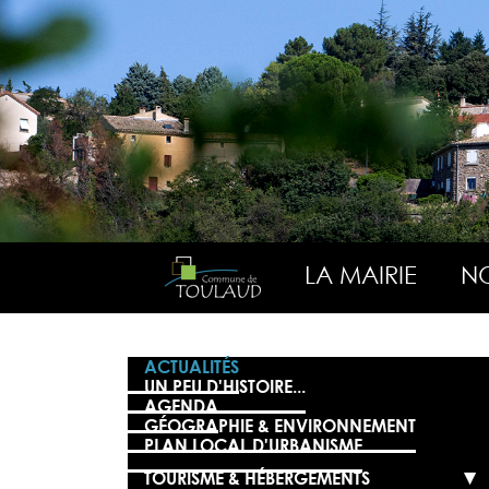
LA MAIRIE
NO
ACTUALITÉS
UN PEU D'HISTOIRE...
AGENDA
GÉOGRAPHIE & ENVIRONNEMENT
PLAN LOCAL D'URBANISME
TOURISME & HÉBERGEMENTS