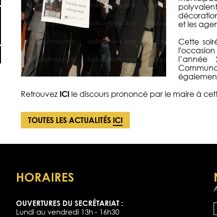
polyvale
décoration
et les age
Cette soir
l'occasion
l’année
Communaut
également
Retrouvez
ICI
le
discours prononcé par le maire à cet
TOUTES LES ACTUALITÉS
ICI
HORAIRES
OUVERTURES DU SECRÉTARIAT :
Lundi au vendredi 13h - 16h30