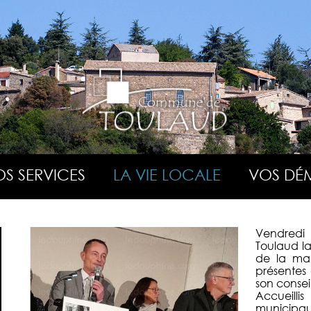
S SERVICES
LA VIE LOCALE
VOS DÉ
Vendredi 
Toulaud l
de la man
présentes 
son consei
Accueillis
municipau