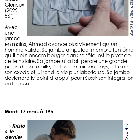
Glorieux
(2022,
56’)
Avec
une
jambe
en moins, Ahmad avance plus vivement qu’un
homme valide. Sa jambe amputée, membre fantôme
qu’il peut encore bouger dans sa tête, est le pivot de
cette histoire. Sa jambe lui a fait perdre une grande
partie de sa famille, l’a forcé à fuir son pays, a freiné
son exode et lui rend la vie plus laborieuse. Sa jambe
deviendra le point d’appui pour réussir son intégration
en France.
Mardi 17 mars à 19h
→
Kristo
s, le
dernier