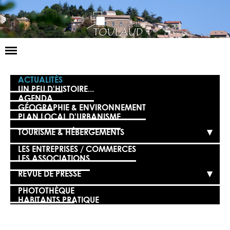
Basculer
la
navigation
LA MAIRIE
ACTUALITÉS
UN PEU D'HISTOIRE...
AGENDA
NOS SERVICES
GÉOGRAPHIE & ENVIRONNEMENT
PLAN LOCAL D'URBANISME
LA VIE LOCALE
TOURISME & HÉBERGEMENTS
VOS DÉMARCHES
LES ENTREPRISES / COMMERCES
LES ASSOCIATIONS
CONTACT
REVUE DE PRESSE
PHOTOTHÈQUE
HABITANTS PRATIQUE