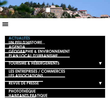
Basculer
la
navigation
LA MAIRIE
ACTUALITÉS
UN PEU D'HISTOIRE...
AGENDA
NOS SERVICES
GÉOGRAPHIE & ENVIRONNEMENT
PLAN LOCAL D'URBANISME
LA VIE LOCALE
TOURISME & HÉBERGEMENTS
VOS DÉMARCHES
LES ENTREPRISES / COMMERCES
LES ASSOCIATIONS
CONTACT
REVUE DE PRESSE
PHOTOTHÈQUE
HABITANTS PRATIQUE