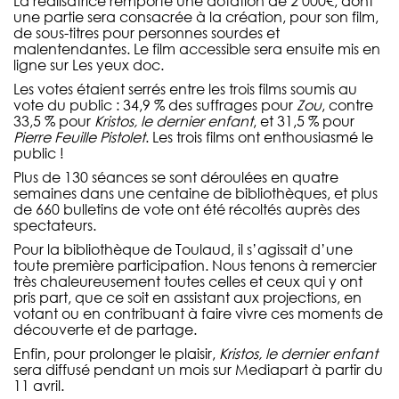
La réalisatrice remporte une dotation de 2 000€, dont
une partie sera consacrée à la création, pour son film,
de sous-titres pour personnes sourdes et
malentendantes. Le film accessible sera ensuite mis en
ligne sur Les yeux doc.
Les votes étaient serrés entre les trois films soumis au
vote du public : 34,9 % des suffrages pour
Zou
, contre
33,5 % pour
Kristos, le dernier enfant
, et 31,5 % pour
Pierre Feuille Pistolet
. Les trois films ont enthousiasmé le
public !
Plus de 130 séances se sont déroulées en quatre
semaines dans une centaine de bibliothèques, et plus
de 660 bulletins de vote ont été récoltés auprès des
spectateurs.
Pour la bibliothèque de Toulaud, il s’agissait d’une
toute première participation. Nous tenons à remercier
très chaleureusement toutes celles et ceux qui y ont
pris part, que ce soit en assistant aux projections, en
votant ou en contribuant à faire vivre ces moments de
découverte et de partage.
Enfin, pour prolonger le plaisir,
Kristos, le dernier enfant
sera diffusé pendant un mois sur Mediapart à partir du
11 avril.