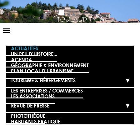
Basculer
la
navigation
LA MAIRIE
ACTUALITÉS
UN PEU D'HISTOIRE...
AGENDA
NOS SERVICES
GÉOGRAPHIE & ENVIRONNEMENT
PLAN LOCAL D'URBANISME
LA VIE LOCALE
TOURISME & HÉBERGEMENTS
VOS DÉMARCHES
LES ENTREPRISES / COMMERCES
LES ASSOCIATIONS
CONTACT
REVUE DE PRESSE
PHOTOTHÈQUE
HABITANTS PRATIQUE