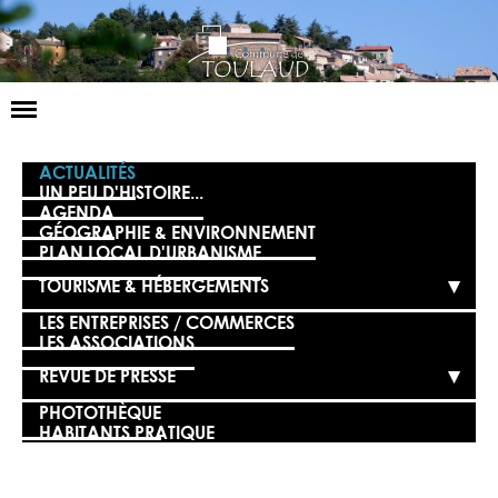
Basculer
la
navigation
LA MAIRIE
ACTUALITÉS
UN PEU D'HISTOIRE...
AGENDA
NOS SERVICES
GÉOGRAPHIE & ENVIRONNEMENT
PLAN LOCAL D'URBANISME
LA VIE LOCALE
TOURISME & HÉBERGEMENTS
VOS DÉMARCHES
LES ENTREPRISES / COMMERCES
LES ASSOCIATIONS
CONTACT
REVUE DE PRESSE
PHOTOTHÈQUE
HABITANTS PRATIQUE