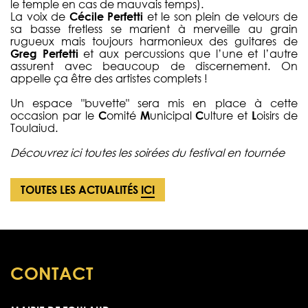
le temple en cas de mauvais temps).
La voix de
Cécile Perfetti
et le son plein de velours de
sa basse fretless se marient à merveille au grain
rugueux mais toujours harmonieux des guitares de
Greg Perfetti
et aux percussions que l’une et l’autre
assurent avec beaucoup de discernement. On
appelle ça être des artistes complets !
Un espace "buvette" sera mis en place à cette
occasion par le
C
omité
M
unicipal
C
ulture et
L
oisirs de
Toulaiud.
Découvrez ici toutes les soirées du festival en tournée
TOUTES LES ACTUALITÉS
ICI
CONTACT