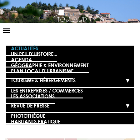
Basculer
la
navigation
LA MAIRIE
ACTUALITÉS
UN PEU D'HISTOIRE...
AGENDA
NOS SERVICES
GÉOGRAPHIE & ENVIRONNEMENT
PLAN LOCAL D'URBANISME
LA VIE LOCALE
TOURISME & HÉBERGEMENTS
VOS DÉMARCHES
LES ENTREPRISES / COMMERCES
LES ASSOCIATIONS
CONTACT
REVUE DE PRESSE
PHOTOTHÈQUE
HABITANTS PRATIQUE