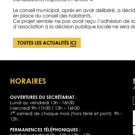
Le conseil municipal, après en avoir délibéré, a déci
en place du conseil des habitants.
Ce projet semble ne pas avoir reçu l’adhésion de l
d’association à la décision publique locale ne sera 
TOUTES LES ACTUALITÉS
ICI
HORAIRES
OUVERTURES DU SECRÉTARIAT :
Lundi au vendredi 13h - 16h30
Mercredi 9h-11h30 / 13h – 16h30
er
1
samedi de chaque mois (hors férié et pont) 9h -
12h.
PERMANENCES TÉLÉPHONIQUES :
Lundi au vendredi 9h - 12h / 13h - 17h