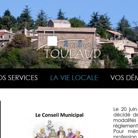
S SERVICES
LA VIE LOCALE
VOS DÉ
Le 20 juin
décidé de
modalité
règlement i
Pour mém
professio