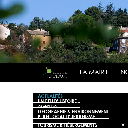
LA MAIRIE
NO
ACTUALITÉS
UN PEU D'HISTOIRE...
AGENDA
GÉOGRAPHIE & ENVIRONNEMENT
PLAN LOCAL D'URBANISME
TOURISME & HÉBERGEMENTS