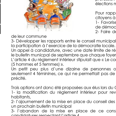
élections 
Pour rappe
citoyens à 
1- Favoris
de démocr
2- Faire d
de leur commune
3- Développer les rapports entre le conseil municipal
la participation à l’exercice de la démocratie locale.
Un appel à candidature, avec une date limite de r
le bulletin municpal de septembre que chaque foyer t
L’article 4 du règlement intérieur stipulait que « Le
(5 hommes et 5 femmes) ».
Un petit peu plus d’une dizaine de personnes o
seulement 4 féminines, ce qui ne permettait pas de re
précité.
Trois options ont donc été proposées aux élus lors du
1- la modification du règlement intérieur pour re
habitants,
2- l’ajournement de la mise en place du conseil de
un prochain bulletin municipal
3- l’abandon de la mise en place de ce consei
candidatures respectant l’article 4.